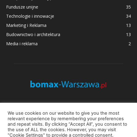
Fundusze unijne
35
Technologie i innowacje
34
Marketing i Reklama
13
Budownictwo i architektura
13
Media i reklama
2
O NAS
We use cookies on our website to give you the most
relevant experience by remembering your preferences
Bomax Warszawa. Strona informacyjna o firmach i
and repeat visits. By clicking “Accept All”, you consent to
the use of ALL the cookies. However, you may visit
wydarzeniach biznesowych. Zapraszamy do zapoznania się z
"Cookie Settings" to provide a controlled consent.
nasza ofertą.