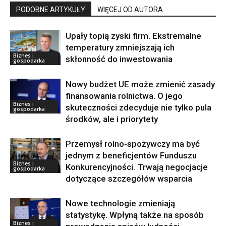
PODOBNE ARTYKUŁY
WIĘCEJ OD AUTORA
Upały topią zyski firm. Ekstremalne
temperatury zmniejszają ich
Biznes i
skłonność do inwestowania
gospodarka
Nowy budżet UE może zmienić zasady
finansowania rolnictwa. O jego
Biznes i
skuteczności zdecyduje nie tylko pula
gospodarka
środków, ale i priorytety
Przemysł rolno-spożywczy ma być
jednym z beneficjentów Funduszu
Biznes i
Konkurencyjności. Trwają negocjacje
gospodarka
dotyczące szczegółów wsparcia
Nowe technologie zmieniają
statystykę. Wpłyną także na sposób
Biznes i