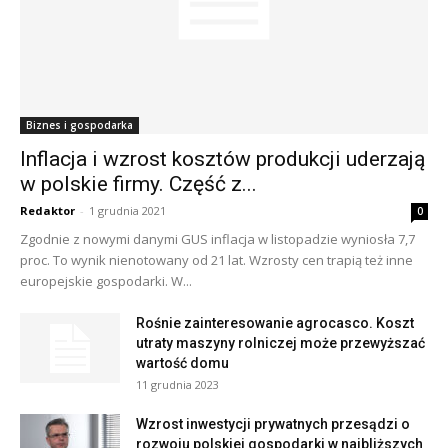
Biznes i gospodarka
Inflacja i wzrost kosztów produkcji uderzają
w polskie firmy. Część z...
Redaktor
-
1 grudnia 2021
0
Zgodnie z nowymi danymi GUS inflacja w listopadzie wyniosła 7,7
proc. To wynik nienotowany od 21 lat. Wzrosty cen trapią też inne
europejskie gospodarki. W...
Rośnie zainteresowanie agrocasco. Koszt
utraty maszyny rolniczej może przewyższać
wartość domu
11 grudnia 2023
Wzrost inwestycji prywatnych przesądzi o
rozwoju polskiej gospodarki w najbliższych