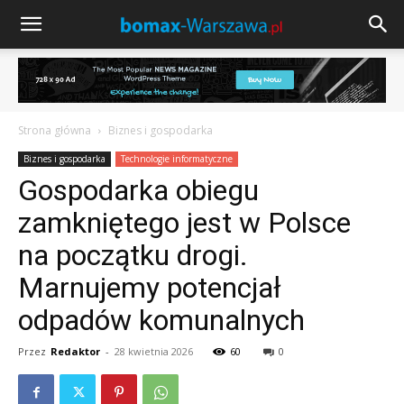
Strona główna
Biznes i gospodarka
Biznes i gospodarka
Technologie informatyczne
Gospodarka obiegu
zamkniętego jest w Polsce
na początku drogi.
Marnujemy potencjał
odpadów komunalnych
Przez
Redaktor
-
28 kwietnia 2026
60
0