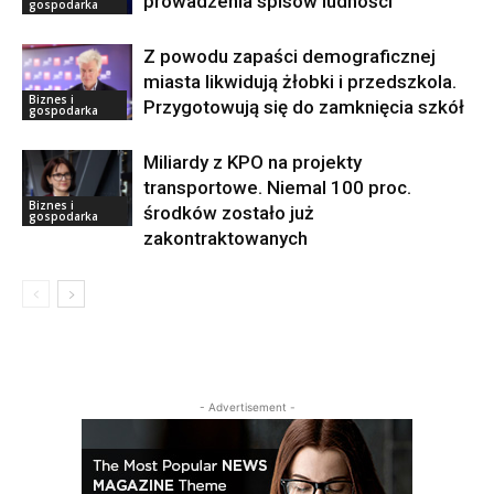
prowadzenia spisów ludności
gospodarka
Z powodu zapaści demograficznej
miasta likwidują żłobki i przedszkola.
Biznes i
Przygotowują się do zamknięcia szkół
gospodarka
Miliardy z KPO na projekty
transportowe. Niemal 100 proc.
Biznes i
środków zostało już
gospodarka
zakontraktowanych
- Advertisement -