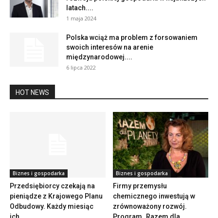
latach....
1 maja 2024
Polska wciąż ma problem z forsowaniem
swoich interesów na arenie
międzynarodowej....
6 lipca 2022
HOT NEWS
Biznes i gospodarka
Biznes i gospodarka
Przedsiębiorcy czekają na
Firmy przemysłu
pieniądze z Krajowego Planu
chemicznego inwestują w
Odbudowy. Każdy miesiąc
zrównoważony rozwój.
ich...
Program „Razem dla