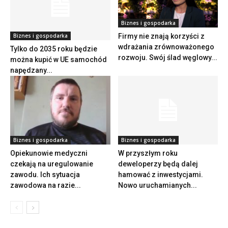
Biznes i gospodarka
Biznes i gospodarka
Firmy nie znają korzyści z
wdrażania zrównoważonego
Tylko do 2035 roku będzie
rozwoju. Swój ślad węglowy...
można kupić w UE samochód
napędzany...
Biznes i gospodarka
Biznes i gospodarka
Opiekunowie medyczni
W przyszłym roku
czekają na uregulowanie
deweloperzy będą dalej
zawodu. Ich sytuacja
hamować z inwestycjami.
zawodowa na razie...
Nowo uruchamianych...