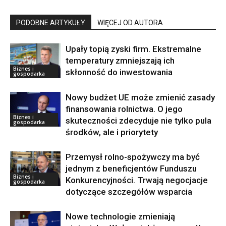
PODOBNE ARTYKUŁY
WIĘCEJ OD AUTORA
Upały topią zyski firm. Ekstremalne
temperatury zmniejszają ich
Biznes i
skłonność do inwestowania
gospodarka
Nowy budżet UE może zmienić zasady
finansowania rolnictwa. O jego
Biznes i
skuteczności zdecyduje nie tylko pula
gospodarka
środków, ale i priorytety
Przemysł rolno-spożywczy ma być
jednym z beneficjentów Funduszu
Biznes i
Konkurencyjności. Trwają negocjacje
gospodarka
dotyczące szczegółów wsparcia
Nowe technologie zmieniają