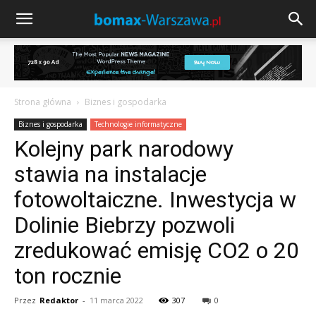
Strona główna
Biznes i gospodarka
Biznes i gospodarka
Technologie informatyczne
Kolejny park narodowy
stawia na instalacje
fotowoltaiczne. Inwestycja w
Dolinie Biebrzy pozwoli
zredukować emisję CO2 o 20
ton rocznie
Przez
Redaktor
-
11 marca 2022
307
0