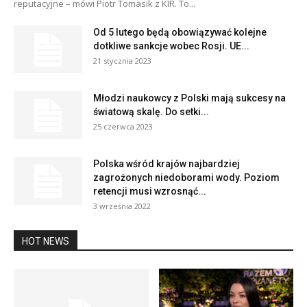
reputacyjne – mówi Piotr Tomasik z KIR. To...
Od 5 lutego będą obowiązywać kolejne
dotkliwe sankcje wobec Rosji. UE...
21 stycznia 2023
Młodzi naukowcy z Polski mają sukcesy na
światową skalę. Do setki...
25 czerwca 2023
Polska wśród krajów najbardziej
zagrożonych niedoborami wody. Poziom
retencji musi wzrosnąć...
3 września 2022
HOT NEWS