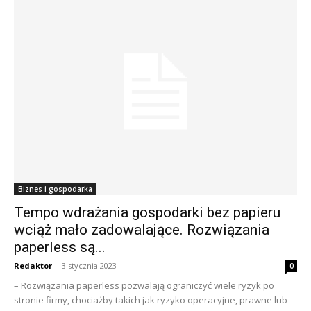
Biznes i gospodarka
Tempo wdrażania gospodarki bez papieru
wciąż mało zadowalające. Rozwiązania
paperless są...
Redaktor
-
3 stycznia 2023
0
– Rozwiązania paperless pozwalają ograniczyć wiele ryzyk po
stronie firmy, chociażby takich jak ryzyko operacyjne, prawne lub