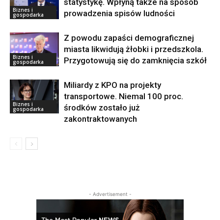
statystykę. Wpłyną także na sposób
Biznes i
prowadzenia spisów ludności
gospodarka
Z powodu zapaści demograficznej
miasta likwidują żłobki i przedszkola.
Biznes i
Przygotowują się do zamknięcia szkół
gospodarka
Miliardy z KPO na projekty
transportowe. Niemal 100 proc.
Biznes i
środków zostało już
gospodarka
zakontraktowanych
- Advertisement -